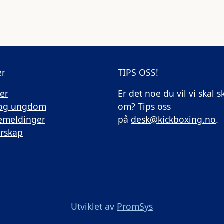
er
TIPS OSS!
er
Er det noe du vil vi skal s
 og ungdom
om? Tips oss
emeldinger
på
desk@kickboxing.no
.
rskap
Utviklet av
PromSys