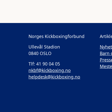
Norges Kickboxingforbund
Artikl
Ullevål Stadion
Nyhet
0840 OSLO
Barn
Press
Tlf: 41 90 04 05
Meste
nkbf@kickboxing.no
helpdesk@kickboxing.no