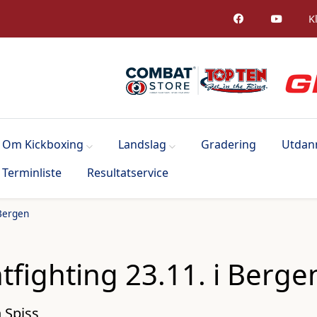
K
Om Kickboxing
Landslag
Gradering
Utdan
Terminliste
Resultatservice
 Bergen
tfighting 23.11. i Berge
 Spiss