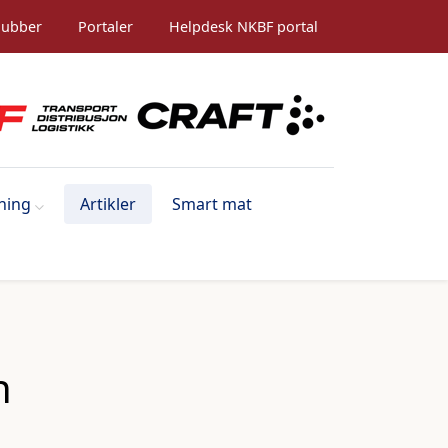
lubber
Portaler
Helpdesk NKBF portal
ning
Artikler
Smart mat
n