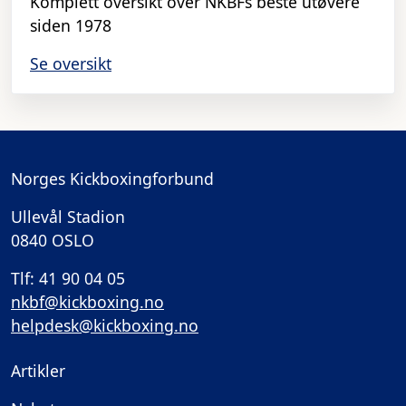
Komplett oversikt over NKBFs beste utøvere
siden 1978
Se oversikt
Norges Kickboxingforbund
Ullevål Stadion
0840 OSLO
Tlf: 41 90 04 05
nkbf@kickboxing.no
helpdesk@kickboxing.no
Artikler