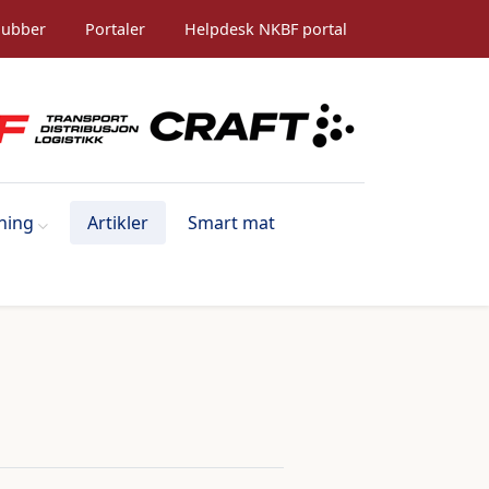
lubber
Portaler
Helpdesk NKBF portal
ning
Artikler
Smart mat