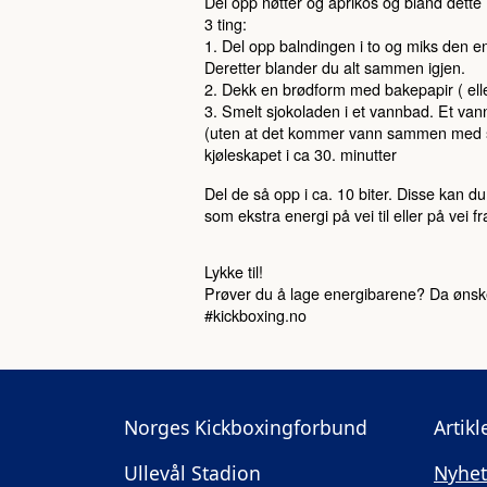
Del opp nøtter og aprikos og bland dette
3 ting:
1. Del opp balndingen i to og miks den en
Deretter blander du alt sammen igjen.
2. Dekk en brødform med bakepapir ( eller
3. Smelt sjokoladen i et vannbad. Et van
(uten at det kommer vann sammen med sjoko
kjøleskapet i ca 30. minutter
Del de så opp i ca. 10 biter. Disse kan d
som ekstra energi på vei til eller på vei fr
Lykke til!
Prøver du å lage energibarene? Da ønske
#kickboxing.no
Norges Kickboxingforbund
Artikl
Ullevål Stadion
Nyhet