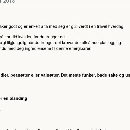
r 2018
ker godt og er enkelt å ta med seg er gull verdt i en travel hverdag.
kort tid kvelden før du trenger de.
i tilgjengelig når du trenger det krever det altså noe planlegging.
er du med deg ingrediensene til denne energibaren.
ndler, peanøtter eller valnøtter. Det meste funker, både salte og us
ler en blanding
e