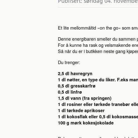
Publisert: søndag 04. novembe
Et lite mellommåltid «on the go» som sma
Denne energibaren smeller du sammen på 
For å kunne ha rask og velsmakende energ
Så når du er i butikken neste gang kjøp
Du trenger:
2,5 dl havregryn
1 dl nøtter, en type du liker. F.eks ma
0,5 dl gresskarfrø
0,5 dl linfrø
1,5 dl vann (fra springen)
1 dl rosiner eller tørkede tranebør el
1 dl tørkede aprikoser
1 dl kokosflak eller 0,5 dl kokosmass
100 g mørk kokesjokolade