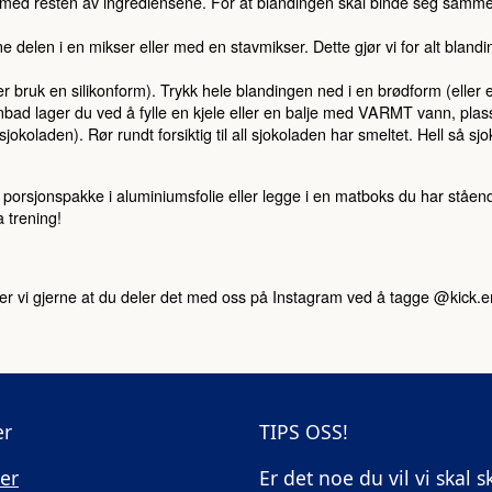
 med resten av ingrediensene. For at blandingen skal binde seg sammen t
e delen i en mikser eller med en stavmikser. Dette gjør vi for alt blandi
 bruk en silikonform). Trykk hele blandingen ned i en brødform (eller en
nbad lager du ved å fylle en kjele eller en balje med VARMT vann, pla
laden). Rør rundt forsiktig til all sjokoladen har smeltet. Hell så sj
u porsjonspakke i aluminiumsfolie eller legge i en matboks du har ståen
a trening!
r vi gjerne at du deler det med oss på Instagram ved å tagge @kick.
er
TIPS OSS!
er
Er det noe du vil vi skal s