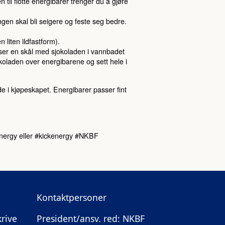
il flotte energibarer trenger du å gjøre
ngen skal bli seigere og feste seg bedre.
 liten ildfastform).
sser en skål med sjokoladen i vannbadet
okoladen over energibarene og sett hele i
de i kjøpeskapet. Energibarer passer fint
energy eller #kickenergy #NKBF
Kontaktpersoner
krive
President/ansv. red: NKBF